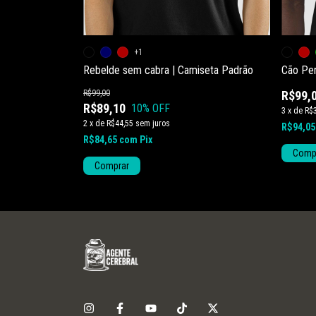
ors! | Camiseta
+1
Rebelde sem cabra | Camiseta Padrão
Cão Per
R$99,00
R$99,
R$89,10
10
% OFF
3
x
de
R$
2
x
de
R$44,55
sem juros
R$94,0
R$84,65
com
Pix
Comp
Comprar