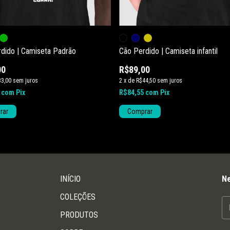
dido | Camiseta Padrão
Cão Perdido | Camiseta infantil
00
R$89,00
33,00
sem juros
2
x
de
R$44,50
sem juros
5
com
Pix
R$84,55
com
Pix
rar
Comprar
INÍCIO
Ne
COLEÇÕES
PRODUTOS