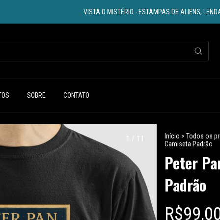
VISTA O MISTÉRIO - ESTAMPAS DE ALIENS, LENDAS E MIST
TOS
SOBRE
CONTATO
Início
>
Todos os p
1
/
11
Camiseta Padrão
Peter Pa
Padrão
R$99,0