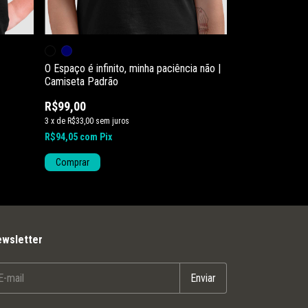
O Espaço é infinito, minha paciência não |
Aliens levaram o
Camiseta Padrão
Camiseta Padrã
R$99,00
R$99,00
R$89,10
10
% 
3
x
de
R$33,00
sem juros
2
x
de
R$44,55
sem j
R$94,05
com
Pix
R$84,65
com
Pix
Comprar
Comprar
wsletter