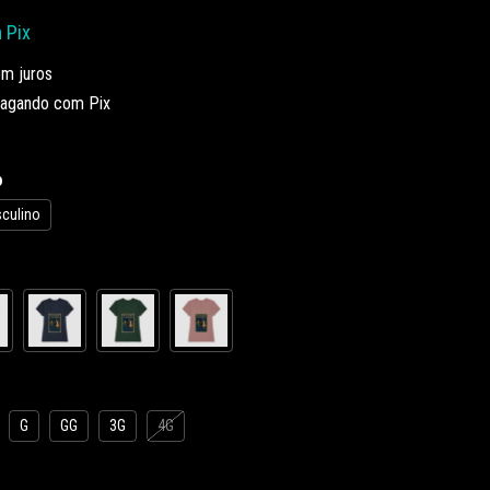
m
Pix
m juros
agando com Pix
o
culino
G
GG
3G
4G