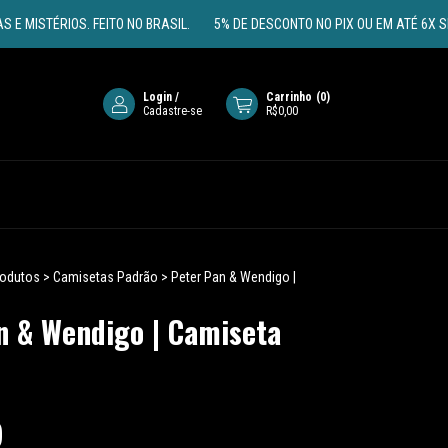
ÉRIOS. FEITO NO BRASIL.
5% DE DESCONTO NO PIX OU EM ATÉ 6X SEM JUR
Login
/
Carrinho
(
0
)
Cadastre-se
R$0,00
rodutos
>
Camisetas Padrão
>
Peter Pan & Wendigo |
n & Wendigo | Camiseta
0