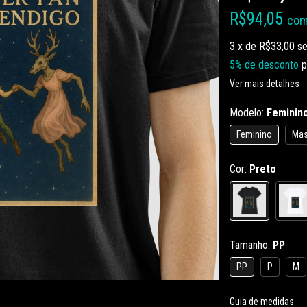
R$94,05
co
3
x de
R$33,00
se
5% de desconto
p
Ver mais detalhes
Modelo:
Feminin
Feminino
Mas
Cor:
Preto
Tamanho:
PP
PP
P
M
Guia de medidas